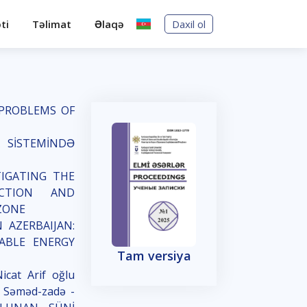
ti
Təlimat
Əlaqə
Daxil ol
 PROBLEMS OF
A SİSTEMİNDƏ
STIGATING THE
CTION AND
ZONE
N AZERBAIJAN:
ABLE ENERGY
Tam versiya
icat Arif oğlu
ı Səməd-zadə -