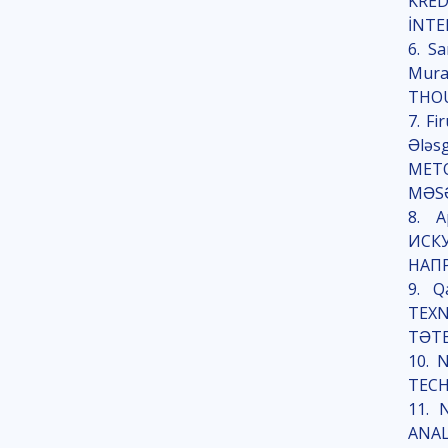
KRE
İNTE
6. S
Mura
THOU
7. Fi
Ələs
METO
MƏS
8. 
ИСК
НАП
9. Q
TEX
TƏTB
10. 
TECH
11. 
ANAL