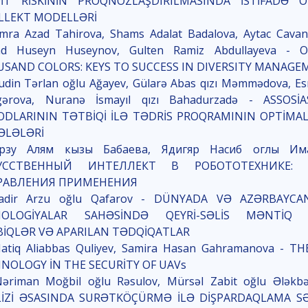
DİT RİSKİNİN PROQNOZLAŞDIRILMASINDA İSTİFADƏ 
LLEKT MODELLƏRİ
amra Azad Tahirova, Shams Adalat Badalova, Aytac Cavans
d Huseyn Huseynov, Gulten Ramiz Abdullayeva -
SAND COLORS: KEYS TO SUCCESS IN DIVERSITY MANAG
rudin Tərlan oğlu Ağayev, Gülarə Abas qızı Məmmədova, Esm
gərova, Nuranə İsmayıl qızı Bahadurzadə - ASSOSİA
DLARININ TƏTBİQİ İLƏ TƏDRİS PROQRAMININ OPTİMAL
ƏLƏLƏRİ
Арзу Алям кызы Бабаева, Ядигяр Насиб оглы Им
УССТВЕННЫЙ ИНТЕЛЛЕКТ В РОБОТОТЕХНИКЕ:
РАВЛЕНИЯ ПРИМЕНЕНИЯ
adir Arzu oğlu Qafarov - DÜNYADA VƏ AZƏRBAYCA
NOLOGİYALAR SAHƏSİNDƏ QEYRİ-SƏLİS MƏNTİQ N
İQLƏR VƏ APARILAN TƏDQİQATLAR
Natiq Aliabbas Quliyev, Samira Hasan Gahramanova - T
NOLOGY İN THE SECURİTY OF UAVs
Nəriman Moğbil oğlu Rəsulov, Mürsəl Zabit oğlu Ələkb
İZİ ƏSASINDA SURƏTKÖÇÜRMƏ İLƏ DİŞPARDAQLAMA S