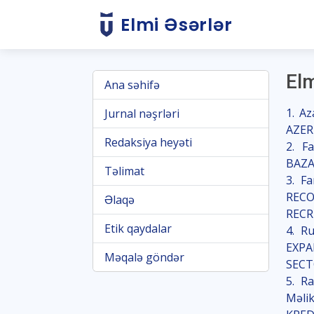
Elmi Əsərlər
El
Ana səhifə
1. A
Jurnal nəşrləri
AZER
Redaksiya heyəti
2. F
BAZA
Təlimat
3. F
REC
Əlaqə
RECR
Etik qaydalar
4. R
EXP
Məqalə göndər
SEC
5. R
Məli