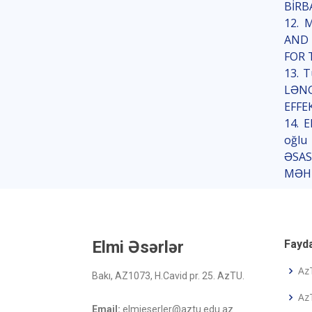
BİRB
12. 
AND 
FOR 
13. 
LƏNG
EFFEK
14. E
oğlu
ƏSA
MƏHL
Elmi Əsərlər
Fayda
Az
Bakı, AZ1073, H.Cavid pr. 25. AzTU.
AzT
Email:
elmieserler@aztu.edu.az