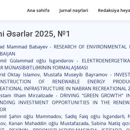
Ana səhifə
Jurnal nəşrləri
Redaksiya heyə
mi Əsərlər 2025, №1
zad Mammad Babayev - RESEARCH OF ENVIRONMENTAL
BAIJAN
amil Güləmməd oğlu İsgəndərov - ELEKTROENERGETİK
R MÜNASİBƏTLƏRİNİN FORMALAŞMASI
arid Oktay Islamov, Mustafa Museyib Bayramov - INVE
ONSTRUCTION OF RENEWABLE ENERGY PRODU
EATIONAL INFRASTRUCTURE IN NABRAN RECREATIONAL 
ustam Ilham Mirzalizade - DRIVING "GREEN GROWTH" I
ANDING INVESTMENT OPPORTUNITIES IN THE RENEW
TOR
amil Şahin oğlu Məmmədov, Sadiq Faiq oğlu İsgəndərli, N
kov, Kənan Məhəddin oğlu Mustafazadə, Səbinə Natiq qız