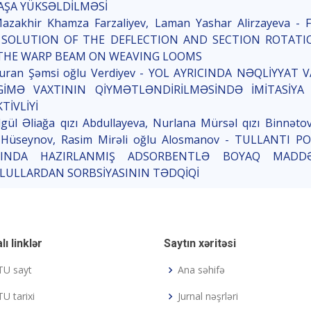
AŞA YÜKSƏLDİLMƏSİ
Mazakhir Khamza Farzaliyev, Laman Yashar Alirzayeva 
SOLUTION OF THE DEFLECTION AND SECTION ROTATI
THE WARP BEAM ON WEAVING LOOMS
Turan Şəmsi oğlu Verdiyev - YOL AYRICINDA NƏQLİYYAT 
İMƏ VAXTININ QİYMƏTLƏNDİRİLMƏSİNDƏ İMİTASİYA 
TİVLİYİ
lgül Əliağa qızı Abdullayeva, Nurlana Mürsəl qızı Binnəto
 Hüseynov, Rasim Mirəli oğlu Alosmanov - TULLANTI PO
SINDA HAZIRLANMIŞ ADSORBENTLƏ BOYAQ MADDƏ
ULLARDAN SORBSİYASININ TƏDQİQİ
lı linklər
Saytın xəritəsi
TU sayt
Ana səhifə
U tarixi
Jurnal nəşrləri