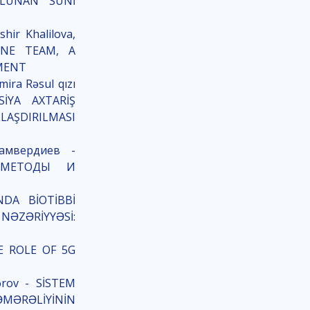
OLUNAN SÜNİ
hir Khalilova,
 ONE TEAM, A
EMENT
ira Rəsul qızı
SİYA AXTARİŞ
LAŞDIRILMASI
амвердиев -
 МЕТОДЫ И
NDA BİOTİBBİ
ƏZƏRİYYƏSİ:
HE ROLE OF 5G
ərov - SİSTEM
ƏMƏRƏLİYİNİN