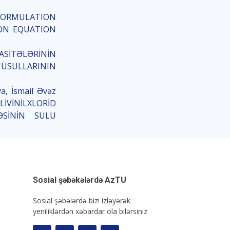
- FORMULATION
ON EQUATION
VASİTƏLƏRİNİN
ÜSULLARININ
va, İsmail Əvəz
LİVİNİLXLORİD
SİNİN SULU
Sosial şəbəkələrdə AzTU
Sosial şəbələrdə bizi izləyərək
yeniliklərdən xəbardar ola bilərsiniz