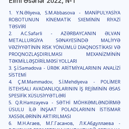
Elmi Əsərlər 2022, №1
1. Y.N.Əliyeva, S.M.Abbasova - MANİPULYASİYA
ROBOTUNUN KİNEMATİK SXEMİNİN RİYAZİ
TƏSVİRİ
2. A.C.Səfərli - AZƏRBAYCANIN ƏLVAN
METALLURGİYA SƏNAYESİNDƏ MALİYYƏ
VƏZİYYƏTİNİN RİSK YÖNÜMLÜ DİAQNOSTİKASI VƏ
PROQNOZLAŞDIRILMASI MEXANİZMİNİN
TƏKMİLLƏŞDİRİLMƏSİ YOLLARI
3. Ş.İ.Səmədova - ÜRƏK ARİTMİYALARININ ANALİZİ
SİSTEMİ
4. Ç.M.Məmmədov, S.İ.Mehdiyeva - POLİMER
İSTEHSALI AVADANLIQLARININ İŞ REJİMİNİN ƏSAS
SPESİFİK XÜSUSİYYƏTLƏRİ
5. Q.R.Həmzəyeva - SƏTHİ MÖHKƏMLƏNDİRMƏ
ÜSULU İLƏ İNŞAAT POLADLARININ İSTİSMAR
XASSƏLƏRİNİN ARTIRILMASI
6. М.Н.Агаев, М.Г.Гасанов, Л.К.Абдуллаева -