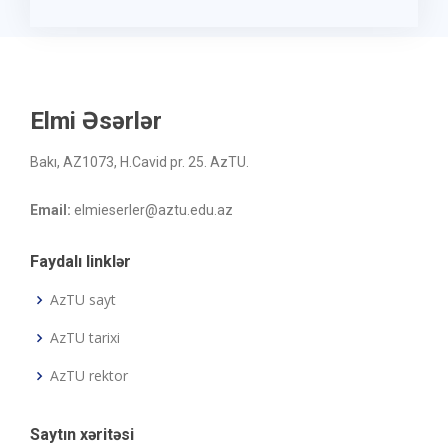
Elmi Əsərlər
Bakı, AZ1073, H.Cavid pr. 25. AzTU.
Email:
elmieserler@aztu.edu.az
Faydalı linklər
AzTU sayt
AzTU tarixi
AzTU rektor
Saytın xəritəsi