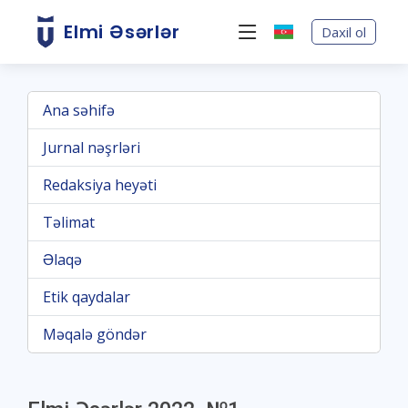
Elmi Əsərlər
Daxil ol
Ana səhifə
Jurnal nəşrləri
Redaksiya heyəti
Təlimat
Əlaqə
Etik qaydalar
Məqalə göndər