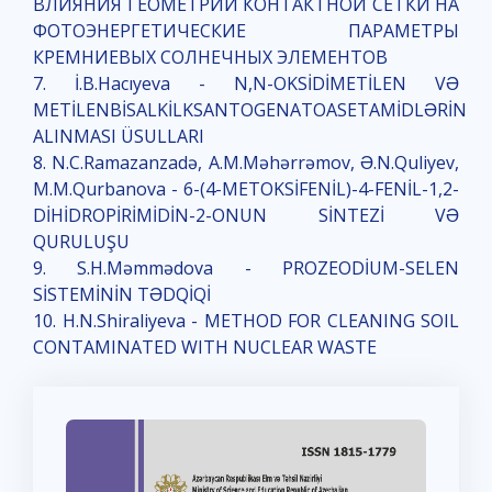
ВЛИЯНИЯ ГЕОМЕТРИИ КОНТАКТНОЙ СЕТКИ НА
ФОТОЭНЕРГЕТИЧЕСКИЕ ПАРАМЕТРЫ
КРЕМНИЕВЫХ СОЛНЕЧНЫХ ЭЛЕМЕНТОВ
7. İ.B.Hacıyeva - N,N-OKSİDİMETİLEN VƏ
METİLENBİSALKİLKSANTOGENATOASETAMİDLƏRİN
ALINMASI ÜSULLARI
8. N.C.Ramazanzadə, A.M.Məhərrəmov, Ə.N.Quliyev,
M.M.Qurbanova - 6-(4-METOKSİFENİL)-4-FENİL-1,2-
DİHİDROPİRİMİDİN-2-ONUN SİNTEZİ VƏ
QURULUŞU
9. S.H.Məmmədova - PROZEОDİUM-SELEN
SİSTEMİNİN TƏDQİQİ
10. H.N.Shiraliyeva - METHOD FOR CLEANING SOIL
CONTAMINATED WITH NUCLEAR WASTE