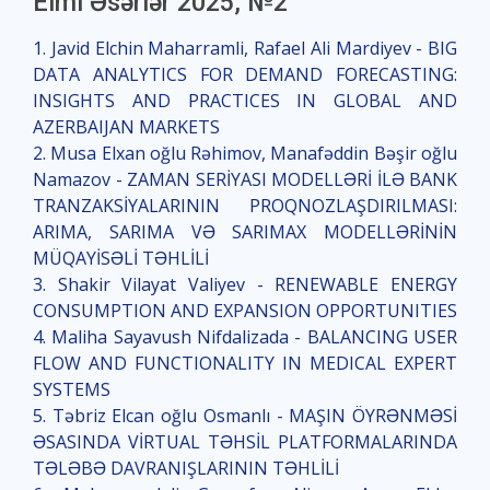
Elmi Əsərlər 2025, №2
1. Javid Elchin Maharramli, Rafael Ali Mardiyev - BIG
DATA ANALYTICS FOR DEMAND FORECASTING:
INSIGHTS AND PRACTICES IN GLOBAL AND
AZERBAIJAN MARKETS
2. Musa Elxan oğlu Rəhimov, Manafəddin Bəşir oğlu
Namazov - ZAMAN SERİYASI MODELLƏRİ İLƏ BANK
TRANZAKSİYALARININ PROQNOZLAŞDIRILMASI:
ARIMA, SARIMA VƏ SARIMAX MODELLƏRİNİN
MÜQAYİSƏLİ TƏHLİLİ
3. Shakir Vilayat Valiyev - RENEWABLE ENERGY
CONSUMPTION AND EXPANSION OPPORTUNITIES
4. Maliha Sayavush Nifdalizada - BALANCING USER
FLOW AND FUNCTIONALITY IN MEDICAL EXPERT
SYSTEMS
5. Təbriz Elcan oğlu Osmanlı - MAŞIN ÖYRƏNMƏSİ
ƏSASINDA VİRTUAL TƏHSİL PLATFORMALARINDA
TƏLƏBƏ DAVRANIŞLARININ TƏHLİLİ