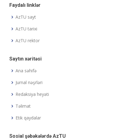
Faydalı linklər
AzTU sayt
AzTU tarixi
AzTU rektor
Saytın xəritəsi
Ana səhifə
Jurnal nəşrləri
Redaksiya heyəti
Təlimat
Etik qaydalar
Sosial şəbəkələrdə AzTU