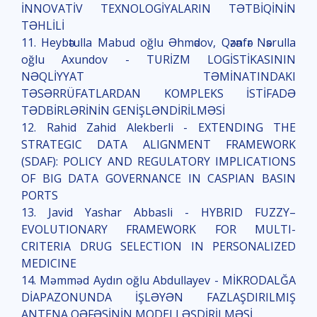
İNNOVATİV TEXNOLOGİYALARIN TƏTBİQİNİN
TƏHLİLİ
11. Heybәtulla Mabud oğlu Əhmәdov, Qәzәnfәr Nәsrulla
oğlu Axundov - TURİZM LOGİSTİKASININ
NƏQLİYYAT TƏMİNATINDAKI
TƏSƏRRÜFATLARDAN KOMPLEKS İSTİFADƏ
TƏDBİRLƏRİNİN GENİŞLƏNDİRİLMƏSİ
12. Rahid Zahid Alekberli - EXTENDING THE
STRATEGIC DATA ALIGNMENT FRAMEWORK
(SDAF): POLICY AND REGULATORY IMPLICATIONS
OF BIG DATA GOVERNANCE IN CASPIAN BASIN
PORTS
13. Javid Yashar Abbasli - HYBRID FUZZY–
EVOLUTIONARY FRAMEWORK FOR MULTI-
CRITERIA DRUG SELECTION IN PERSONALIZED
MEDICINE
14. Məmməd Aydın oğlu Abdullayev - MİKRODALĞA
DİAPAZONUNDA İŞLƏYƏN FAZLAŞDIRILMIŞ
ANTENA QƏFƏSİNİN MODELLƏŞDİRİLMƏSİ