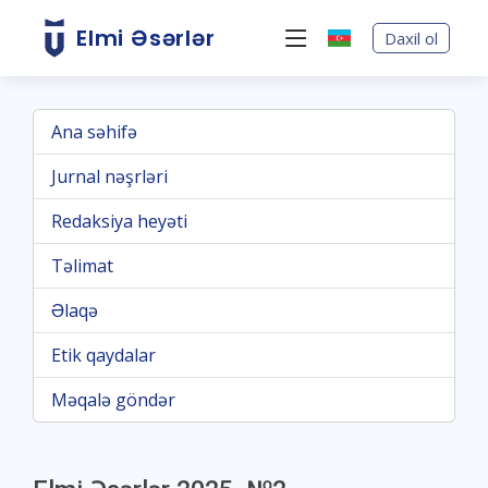
Elmi Əsərlər
Daxil ol
Ana səhifə
Jurnal nəşrləri
Redaksiya heyəti
Təlimat
Əlaqə
Etik qaydalar
Məqalə göndər