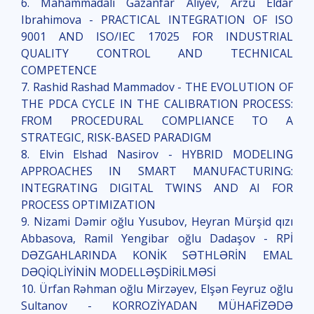
6. Mahammadali Gazanfar Aliyev, Arzu Eldar
Ibrahimova - PRACTICAL INTEGRATION OF ISO
9001 AND ISO/IEC 17025 FOR INDUSTRIAL
QUALITY CONTROL AND TECHNICAL
COMPETENCE
7. Rashid Rashad Mammadov - THE EVOLUTION OF
THE PDCA CYCLE IN THE CALIBRATION PROCESS:
FROM PROCEDURAL COMPLIANCE TO A
STRATEGIC, RISK-BASED PARADIGM
8. Elvin Elshad Nasirov - HYBRID MODELING
APPROACHES IN SMART MANUFACTURING:
INTEGRATING DIGITAL TWINS AND AI FOR
PROCESS OPTIMIZATION
9. Nizami Dəmir oğlu Yusubov, Heyran Mürşid qızı
Abbasova, Ramil Yengibar oğlu Dadaşov - RPİ
DƏZGAHLARINDA KONİK SƏTHLƏRİN EMAL
DƏQİQLİYİNİN MODELLƏŞDİRİLMƏSİ
10. Ürfan Rəhman oğlu Mirzəyev, Elşən Feyruz oğlu
Sultanov - KORROZİYADAN MÜHAFİZƏDƏ